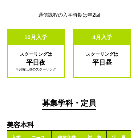
通信課程の入学時期は年2回
10月入学
4月入学
スクーリングは
スクーリングは
平日夜
平日昼
※月曜は昼のスクーリング
募集学科・定員
美容本科
入学
コース
修業年数
対 象
定 員