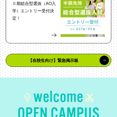
Ⅱ期総合型選抜（AO入
学）エントリー受付決
定！
【在校生向け】緊急掲示板
welcome
OPEN CAMPUS